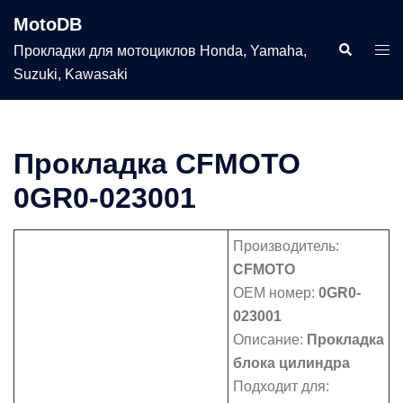
Перейти
MotoDB
к
Поиск
Пер
Прокладки для мотоциклов Honda, Yamaha,
содержимому
мен
Suzuki, Kawasaki
Прокладка CFMOTO
0GR0-023001
Производитель:
CFMOTO
OEM номер:
0GR0-
023001
Описание:
Прокладка
блока цилиндра
Подходит для: