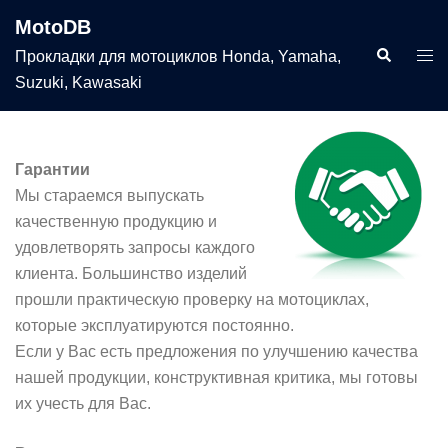
Перейти
MotoDB
к
Поиск
Пер
Прокладки для мотоциклов Honda, Yamaha,
содержимому
мен
Suzuki, Kawasaki
Гарантии
Мы стараемся выпускать
качественную продукцию и
удовлетворять запросы каждого
клиента. Большинство изделий
прошли практическую проверку на мотоциклах,
которые эксплуатируются постоянно.
Если у Вас есть предложения по улучшению качества
нашей продукции, конструктивная критика, мы готовы
их учесть для Вас.