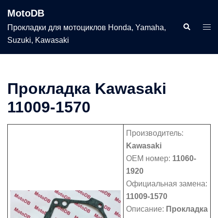
Перейти
MotoDB
к
Поиск
Пер
Прокладки для мотоциклов Honda, Yamaha,
содержимому
мен
Suzuki, Kawasaki
Прокладка Kawasaki
11009-1570
Производитель:
Kawasaki
OEM номер:
11060-
1920
Официальная замена:
11009-1570
Описание:
Прокладка