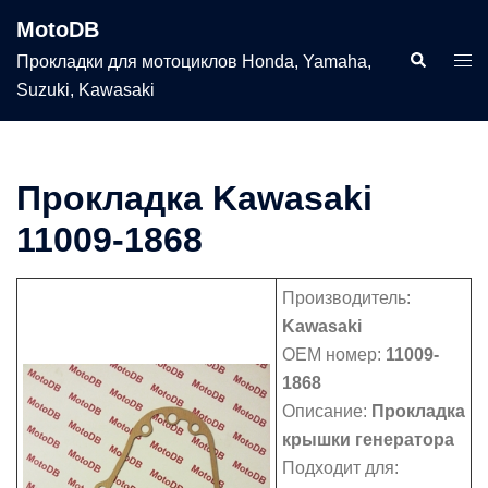
Перейти
MotoDB
к
Поиск
Пер
Прокладки для мотоциклов Honda, Yamaha,
содержимому
мен
Suzuki, Kawasaki
Прокладка Kawasaki
11009-1868
Производитель:
Kawasaki
OEM номер:
11009-
1868
Описание:
Прокладка
крышки генератора
Подходит для: