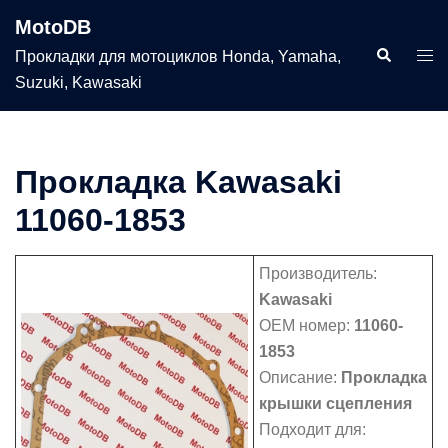
Перейти
MotoDB
к
Поиск
Пер
Прокладки для мотоциклов Honda, Yamaha,
содержимому
мен
Suzuki, Kawasaki
Прокладка Kawasaki
11060-1853
Производитель:
Kawasaki
OEM номер:
11060-
1853
Описание:
Прокладка
крышки сцепления
Подходит для: