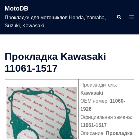
Перейти
MotoDB
к
Поиск
Пер
Прокладки для мотоциклов Honda, Yamaha,
содержимому
мен
Suzuki, Kawasaki
Прокладка Kawasaki
11061-1517
Производитель:
Kawasaki
OEM номер:
11060-
1926
Официальная замена:
11061-1517
Описание:
Прокладка