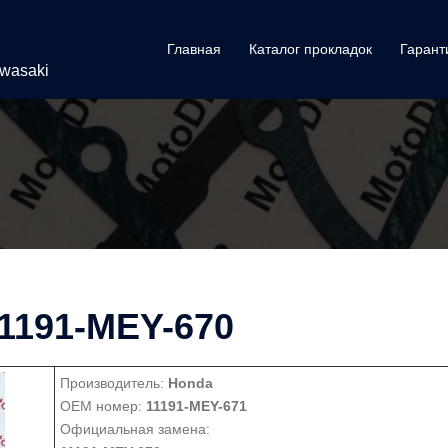
Главная
Каталог прокладок
Гарант
awasaki
1191-MEY-670
Производитель:
Honda
OEM номер:
11191-MEY-671
Официальная замена: