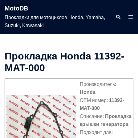
Перейти
MotoDB
к
Поиск
Пер
Прокладки для мотоциклов Honda, Yamaha,
содержимому
мен
Suzuki, Kawasaki
Прокладка Honda 11392-
MAT-000
Производитель:
Honda
OEM номер:
11392-
MAT-000
Описание:
Прокладка
крышки генератора
Подходит для: