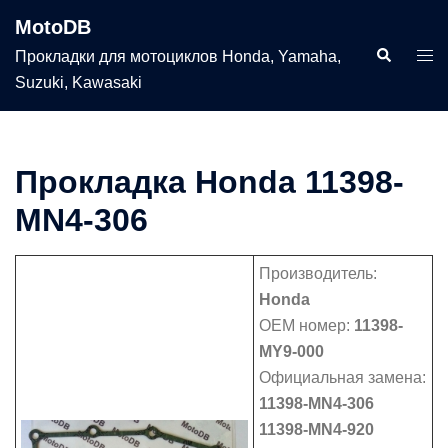
Перейти
MotoDB
к
Поиск
Пер
Прокладки для мотоциклов Honda, Yamaha,
содержимому
мен
Suzuki, Kawasaki
Прокладка Honda 11398-
MN4-306
Производитель:
Honda
OEM номер:
11398-
MY9-000
Официальная замена:
11398-MN4-306
11398-MN4-920