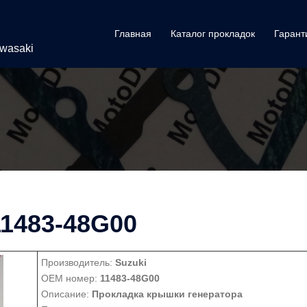
Главная
Каталог прокладок
Гарант
awasaki
11483-48G00
Производитель:
Suzuki
OEM номер:
11483-48G00
Описание:
Прокладка крышки генератора