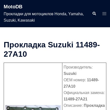
Перейти
MotoDB
к
Поиск
Пер
Прокладки для мотоциклов Honda, Yamaha,
содержимому
мен
Suzuki, Kawasaki
Прокладка Suzuki 11489-
27A10
Производитель:
Suzuki
OEM номер:
11489-
27A10
Официальная замена:
11489-27A21
Описание:
Прокладка