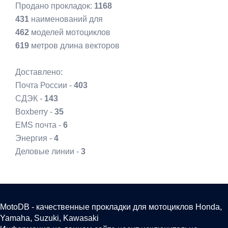
Продано прокладок:
1168
431
наименований для
462
моделей мотоциклов
619
метров длина векторов
Доставлено:
Почта России -
403
СДЭК -
143
Boxberry -
35
EMS почта -
6
Энергия -
4
Деловые линии -
3
MotoDB - качественные прокладки для мотоциклов Honda,
Yamaha, Suzuki, Kawasaki