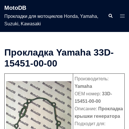
Перейти
MotoDB
к
Поиск
Пер
Прокладки для мотоциклов Honda, Yamaha,
содержимому
мен
Suzuki, Kawasaki
Прокладка Yamaha 33D-
15451-00-00
Производитель:
Yamaha
OEM номер:
33D-
15451-00-00
Описание:
Прокладка
крышки генератора
Подходит для: