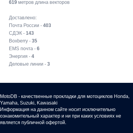
619
метров длина векторов
Доставлено:
Почта России -
403
СДЭК -
143
Boxberry -
35
EMS почта -
6
Энергия -
4
Деловые линии -
3
MotoDB - качественные прокладки для мотоциклов Honda,
Yamaha, Suzuki, Kawasaki
Информация на данном сайте носит исключительно
ознакомительный характер и ни при каких условиях не
является публичной офертой.