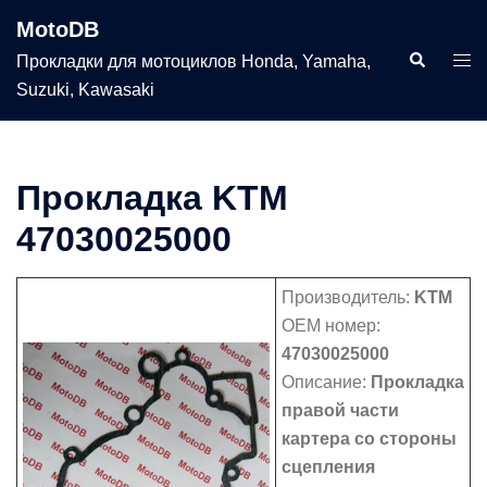
Перейти
MotoDB
к
Поиск
Пер
Прокладки для мотоциклов Honda, Yamaha,
содержимому
мен
Suzuki, Kawasaki
Прокладка KTM
47030025000
Производитель:
KTM
OEM номер:
47030025000
Описание:
Прокладка
правой части
картера со стороны
сцепления